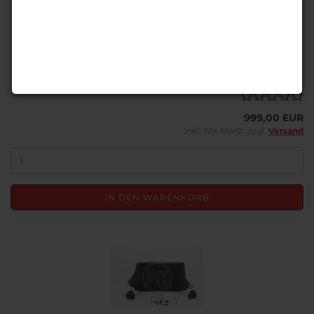
voraussichtlicher Versand:
5 - 15 Werktage
(Ausland
abweichend)
Versandgewicht:
16
kg je Stück
999,00 EUR
inkl. 19% MwSt. zzgl.
Versand
IN DEN WARENKORB