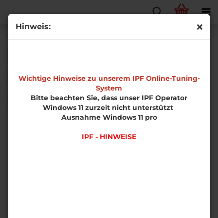
Hinweis:
Wagner Tuning
Sortieren nach
Sortieren nach
Alle Kategorien
pro Seite
50 pro Seite
Wichtige Hinweise zu unserem IPF Online-Tuning-
System
Bitte beachten Sie, dass unser IPF Operator
1
Windows 11 zurzeit nicht unterstützt
Ausnahme Windows 11 pro
IPF - HINWEISE
Competition Ladeluftkühler Kit Audi A6 C7 3,0TDI
Audi A6 - Audi A6 C7