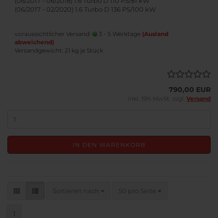
(06/2017 - 06/2018) 1.6 Turbo D 110 PS/81 kW
(06/2017 - 02/2020) 1.6 Turbo D 136 PS/100 kW
voraussichtlicher Versand:
3 - 5 Werktage
(Ausland
abweichend)
Versandgewicht:
21
kg je Stück
790,00 EUR
inkl. 19% MwSt. zzgl.
Versand
IN DEN WARENKORB
Sortieren nach
pro Seite
Sortieren nach
50 pro Seite
1