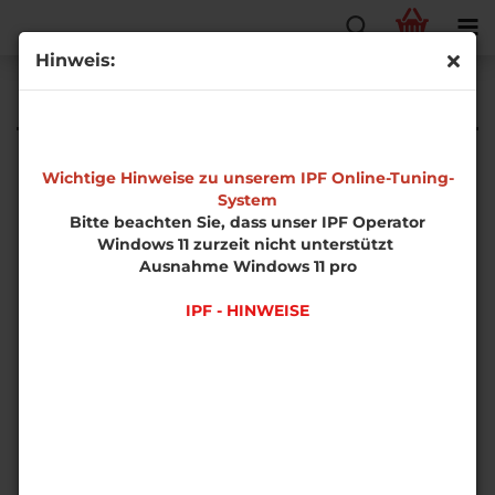
Hinweis:
Kontakt
Wichtige Hinweise zu unserem IPF Online-Tuning-
System
Du hast Fragen oder möchtest wissen, ob
Bitte beachten Sie, dass unser IPF Operator
wir auch für dein Fahrzeug eine
Windows 11 zurzeit nicht unterstützt
Softwareoptimierung anbieten?
Ausnahme Windows 11 pro
Schick uns eine Anfrage - wir helfen
IPF - HINWEISE
gern!
Füge im Feld "Nachricht" die
Fahrzeuginformationen ein und wir
machen dir ein Angebot.