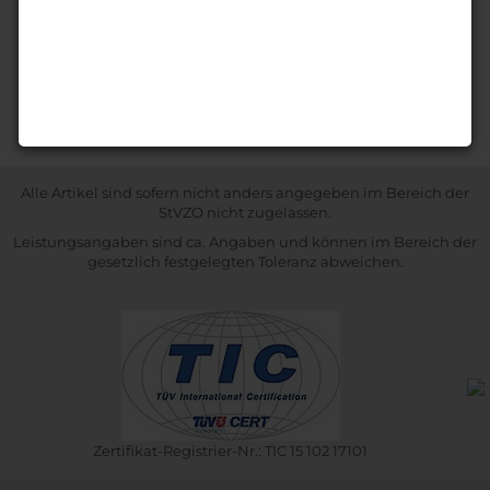
Alle Artikel sind sofern nicht anders angegeben im Bereich der
StVZO nicht zugelassen.
Leistungsangaben sind ca. Angaben und können im Bereich der
gesetzlich festgelegten Toleranz abweichen.
Zertifikat-Registrier-Nr.: TIC 15 102 17101