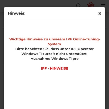
Hinweis:
Unsere Leistungen
Abstimmungen
Wichtige Hinweise zu unserem IPF Online-Tuning-
System
Fehlerdiagnosen
Bitte beachten Sie, dass unser IPF Operator
IPF Flasher
Windows 11 zurzeit nicht unterstützt
Leistungsmessungen Prüfstand
Ausnahme Windows 11 pro
IPF - HINWEISE
ZURÜCK