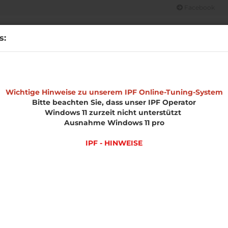
Facebook
Suche...
s:
CHT
OPEL
MERCHANDISE
IPF HINWEISE
UNSERE LEIS
»
»
e
Wichtige Hinweise zu unserem IPF Online-Tuning-System
Opel
Insignia B
Bitte beachten Sie, dass unser IPF Operator
Windows 11 zurzeit nicht unterstützt
nia B
Ausnahme Windows 11 pro
IPF - HINWEISE