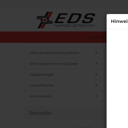
Alle
Hinwei
CHIPTUNING ÜBERSI
Startseit
Softwareoptimierung Benzin
Softwareoptimierung Diesel
Insig
Abgasanlagen
Ladeluftkühler
Motorenteile
Bestseller