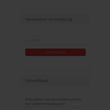
Newsletter-Anmeldung
WEITER
E-
ZUR
Mail
NEWSLETTER-
ANMELDUNG
ANMELDEN
Schnellkauf
BITTE
Bitte geben Sie die Artikelnummer
GEBEN
aus unserem Katalog ein.
SIE