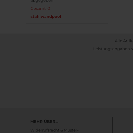
abgegeben
Gesamt: 0
stahlwandpool
Alle Arti
Leistungsangaben si
MEHR ÜBER...
Widerrufsrecht & Muster-