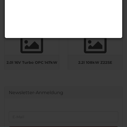
2.0l 16V 100kW X20XEV
2.0l 16V 118kW OPC I
2.0l 16V Turbo OPC 147kW
2.2l 108kW Z22SE
Newsletter-Anmeldung
WEITER
E-
ZUR
Mail
NEWSLETTER-