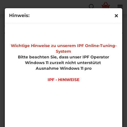
Hinweis:
CC/Fließheck
Wichtige Hinweise zu unserem IPF Online-Tuning-
System
Bitte beachten Sie, dass unser IPF Operator
Windows 11 zurzeit nicht unterstützt
1.6l 55/62kW / 1.7l TD 50kW
/ 1.7l DTI 55kW / 1.8l 16V
Ausnahme Windows 11 pro
1.6l 74kW X16XEL
92kW / 2.0l DI 60kW / 2.0l
DTI 74kW / 2.2l DTI 92kW
IPF - HINWEISE
1.7l CDTI 59kWl / 1.2l 16V
1.8l 85kW X18XE1
48/55kW / 1.6l 16V 76kW