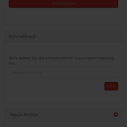
ANMELDUNG
ANMELDEN
Schnellkauf
BITTE
Bitte geben Sie die Artikelnummer aus unserem Katalog
GEBEN
ein.
SIE
DIE
ARTIKELNUMMER
AUS
LOS
UNSEREM
KATALOG
EIN.
Neue Artikel