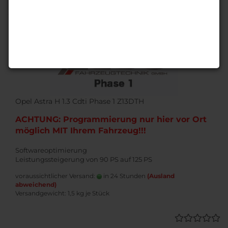
1
Opel Astra H 1.3 Cdti Phase 1 Z13DTH
ACHTUNG: Programmierung nur hier vor Ort
möglich MIT Ihrem Fahrzeug!!!
Softwareoptimierung
Leistungssteigerung von 90 PS auf 125 PS
voraussichtlicher Versand:
in 24 Stunden
(Ausland
abweichend)
Versandgewicht:
1,5
kg je Stück