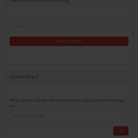
WEITER
E-
ZUR
Mail
NEWSLETTER-
ANMELDUNG
ANMELDEN
Schnellkauf
BITTE
Bitte geben Sie die Artikelnummer aus unserem Katalog
GEBEN
ein.
SIE
DIE
ARTIKELNUMMER
AUS
LOS
UNSEREM