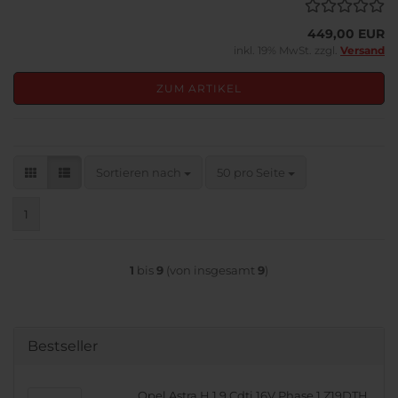
449,00 EUR
inkl. 19% MwSt. zzgl.
Versand
ZUM ARTIKEL
Sortieren nach
pro Seite
Sortieren nach
50 pro Seite
1
1
bis
9
(von insgesamt
9
)
Bestseller
Opel Astra H 1.9 Cdti 16V Phase 1 Z19DTH