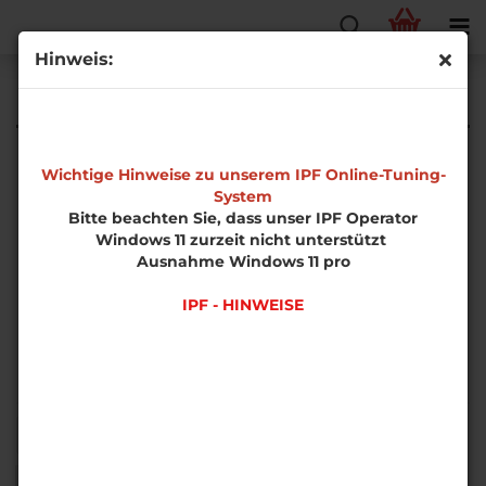
Hinweis:
Diesel
Wichtige Hinweise zu unserem IPF Online-Tuning-
System
Bitte beachten Sie, dass unser IPF Operator
Windows 11 zurzeit nicht unterstützt
Ausnahme Windows 11 pro
IPF - HINWEISE
Sortieren nach
pro Seite
Sortieren nach
50 pro Seite