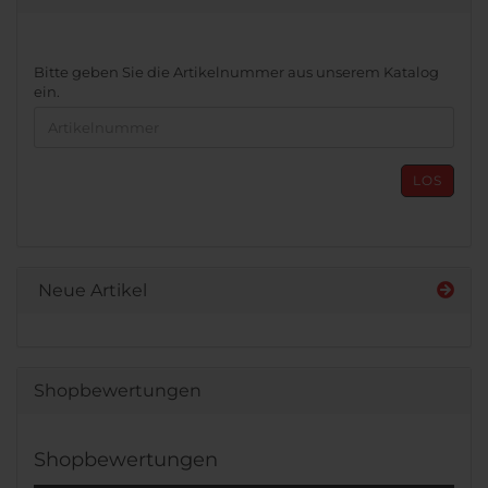
BITTE
Bitte geben Sie die Artikelnummer aus unserem Katalog
GEBEN
ein.
SIE
DIE
ARTIKELNUMMER
AUS
LOS
UNSEREM
KATALOG
EIN.
Neue Artikel
Shopbewertungen
Shopbewertungen