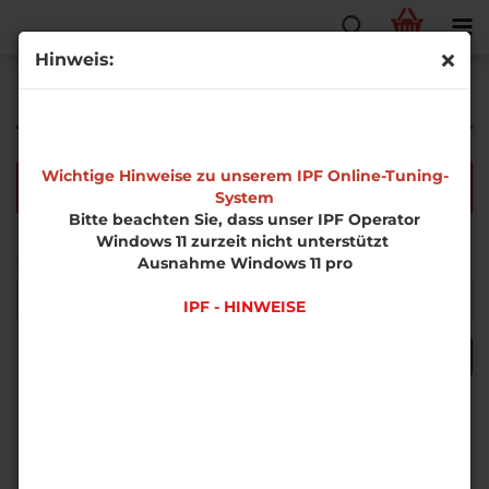
Hinweis:
Erweiterte Suche
Wichtige Hinweise zu unserem IPF Online-Tuning-
Die Suche ergab keine genauen Treffer.
System
Bitte beachten Sie, dass unser IPF Operator
Windows 11 zurzeit nicht unterstützt
MÖCHTEN
Ausnahme Windows 11 pro
Möchten Sie noch einmal suchen?
SIE
NOCH
IPF - HINWEISE
EINMAL
SUCHEN?
SUCHEN