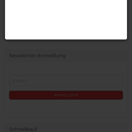
Newsletter-Anmeldung
WEITER
E-
ZUR
Mail
NEWSLETTER-
ANMELDUNG
ANMELDEN
Schnellkauf