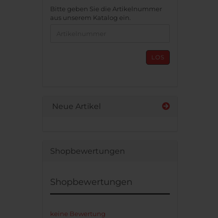
BITTE
Bitte geben Sie die Artikelnummer
GEBEN
aus unserem Katalog ein.
SIE
DIE
ARTIKELNUMMER
AUS
LOS
UNSEREM
KATALOG
EIN.
Neue Artikel
Shopbewertungen
Shopbewertungen
keine Bewertung