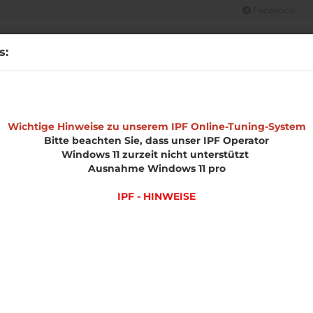
Facebook
Suche...
s:
CHT
OPEL
MERCHANDISE
IPF HINWEISE
UNSERE LEIS
»
»
»
e
Wichtige Hinweise zu unserem IPF Online-Tuning-System
Opel
GT
Motorenteile
Bitte beachten Sie, dass unser IPF Operator
Windows 11 zurzeit nicht unterstützt
enteile
Ausnahme Windows 11 pro
IPF - HINWEISE