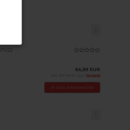
1
ITV22
64,99 EUR
inkl. 19% MwSt. zzgl.
Versand
IN DEN WARENKORB
1