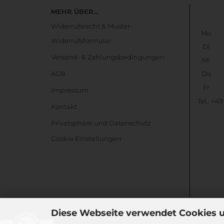
MEHR ÜBER...
Widerrufsrecht & Muster-
Mo
Widerrufsformular
Di
Versand- & Zahlungsbedingungen
Mi
AGB
Do
Fr
Impressum
Tel.: +4
Kontakt
Privatsphäre und Datenschutz
Cookie Einstellungen
Diese Webseite verwendet Cookies 