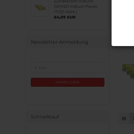
Zündkerzen Iridium
DENSO Iridium Power
ITV22 (4Stk.)
64,99 EUR
Newsletter-Anmeldung
WEITER
E-
ZUR
Mail
NEWSLETTER-
ANMELDUNG
ANMELDEN
Schnellkauf