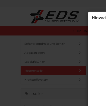
Alle
Hinwei
CHIPTUNING ÜBERSI
Startseit
Softwareoptimierung Benzin
Abgasanlagen
Motor
Ladeluftkühler
Motorenteile
Kraftstoffsystem
Bestseller