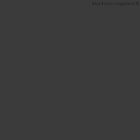
1
bis
1
(von insgesamt
1
)