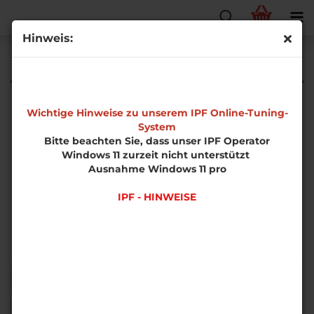
Hinweis:
Benzin
Wichtige Hinweise zu unserem IPF Online-Tuning-
System
Bitte beachten Sie, dass unser IPF Operator
Windows 11 zurzeit nicht unterstützt
Ausnahme Windows 11 pro
IPF - HINWEISE
Sortieren nach
pro Seite
Sortieren nach
50 pro Seite