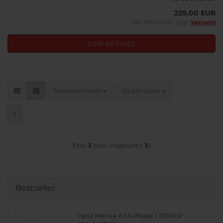
229,00 EUR
inkl. 19% MwSt. zzgl.
Versand
ZUM ARTIKEL
Sortieren nach
pro Seite
Sortieren nach
50 pro Seite
1
1
bis
3
(von insgesamt
3
)
Bestseller
Opel Meriva A 1.6 Phase 1 Z16XEP