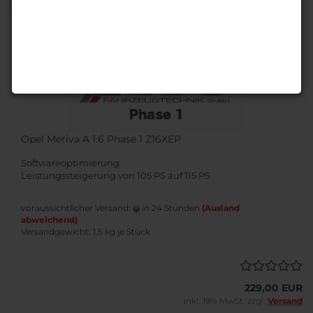
1
Opel Meriva A 1.6 Phase 1 Z16XEP
Softwareoptimierung
Leistungssteigerung von 105 PS auf 115 PS
voraussichtlicher Versand:
in 24 Stunden
(Ausland
abweichend)
Versandgewicht:
1,5
kg je Stück
229,00 EUR
inkl. 19% MwSt. zzgl.
Versand