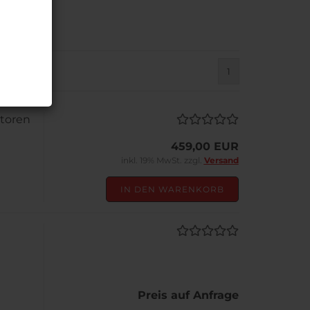
1
otoren
459,00 EUR
inkl. 19% MwSt. zzgl.
Versand
IN DEN WARENKORB
Preis auf Anfrage