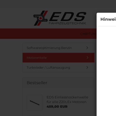
Alle
Hinwei
CHIPTUNING ÜBERSI
Startseit
Softwareoptimierung Benzin
Motorenteile
Motor
Turbolader / Luftansaugung
Bestseller
EDS Einlassnockenwelle
für alle Z20LEx Motoren
459,00 EUR