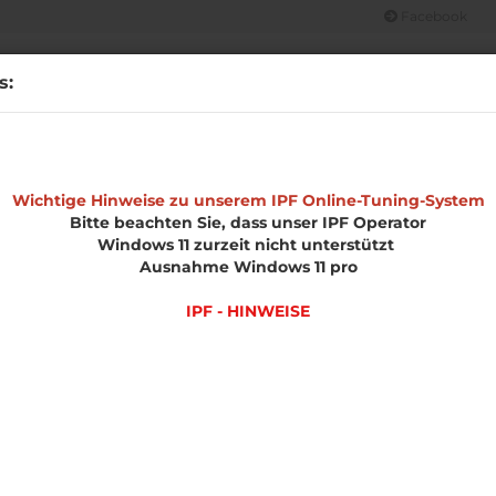
Facebook
Suche...
s:
CHT
OPEL
MERCHANDISE
IPF HINWEISE
UNSERE LEIS
»
»
»
e
Wichtige Hinweise zu unserem IPF Online-Tuning-System
Opel
Speedster
Motorenteile
Bitte beachten Sie, dass unser IPF Operator
Windows 11 zurzeit nicht unterstützt
enteile
Ausnahme Windows 11 pro
IPF - HINWEISE