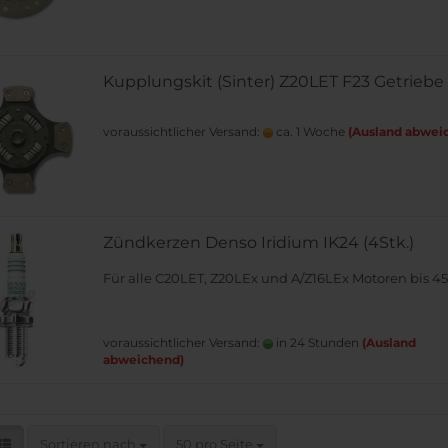
Kupplungskit (Sinter) Z20LET F23 Getriebe
voraussichtlicher Versand:
ca. 1 Woche
(Ausland abwei
Zündkerzen Denso Iridium IK24 (4Stk.)
Für alle
C20LET, Z20LEx und A/Z16LEx Motoren bis 4
voraussichtlicher Versand:
in 24 Stunden
(Ausland
abweichend)
Sortieren nach
pro Seite
Sortieren nach
50 pro Seite