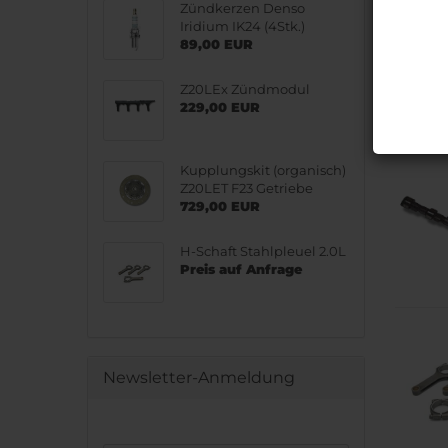
Zündkerzen Denso
Iridium IK24 (4Stk.)
89,00 EUR
Z20LEx Zündmodul
229,00 EUR
Kupplungskit (organisch)
Z20LET F23 Getriebe
729,00 EUR
H-Schaft Stahlpleuel 2.0L
Preis auf Anfrage
Newsletter-Anmeldung