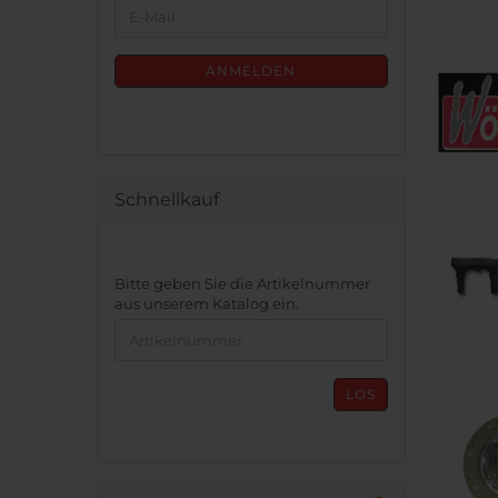
WEITER
E-
ZUR
Mail
NEWSLETTER-
ANMELDUNG
ANMELDEN
Schnellkauf
BITTE
Bitte geben Sie die Artikelnummer
GEBEN
aus unserem Katalog ein.
SIE
DIE
ARTIKELNUMMER
AUS
LOS
UNSEREM
KATALOG
EIN.