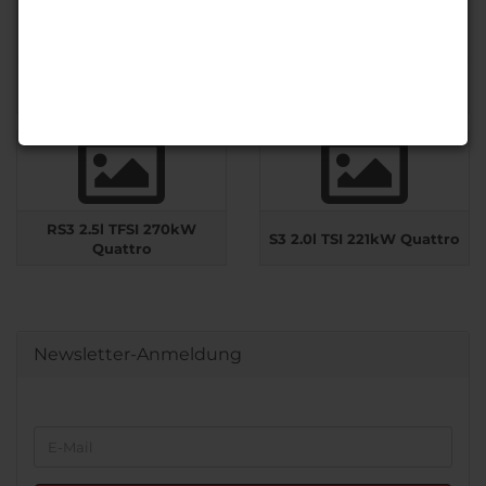
2.0l TDI 110/135kW
2.0l TDI 110/135kW Quattro
Frontantrieb
RS3 2.5l TFSI 270kW
S3 2.0l TSI 221kW Quattro
Quattro
Newsletter-Anmeldung
WEITER
E-
ZUR
Mail
NEWSLETTER-