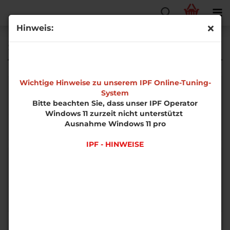
Hinweis:
Sportback
Wichtige Hinweise zu unserem IPF Online-Tuning-
System
Bitte beachten Sie, dass unser IPF Operator
Windows 11 zurzeit nicht unterstützt
1.2l TFSI 77/81kW / 1.4l TFSI
1.4l TFSI 90/92/103/110kW
Ausnahme Windows 11 pro
90/92/103/110kW
Frontantrieb
Frontantrieb
IPF - HINWEISE
1.8l TFSI 132kW
1.8l TFSI 132kW Quattro
Frontantrieb