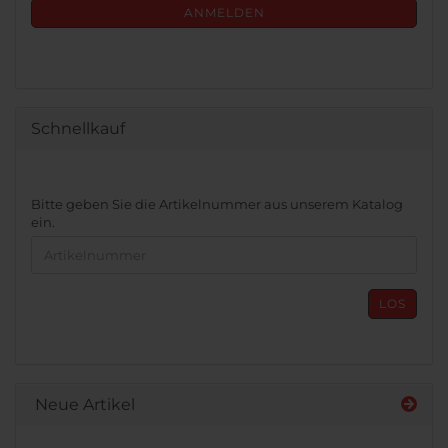
ANMELDUNG
ANMELDEN
Schnellkauf
BITTE
Bitte geben Sie die Artikelnummer aus unserem Katalog
GEBEN
ein.
SIE
DIE
ARTIKELNUMMER
AUS
LOS
UNSEREM
KATALOG
EIN.
Neue Artikel