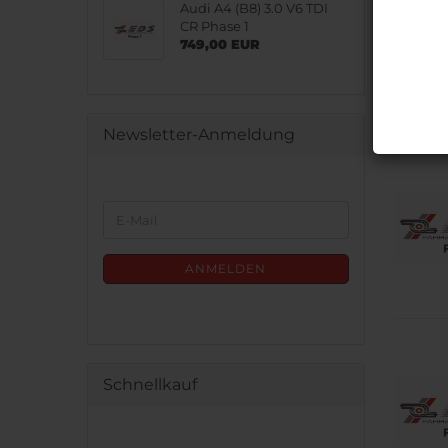
Audi A4 (B8) 3.0 V6 TDI
CR Phase 1
749,00 EUR
Newsletter-Anmeldung
WEITER
E-
ZUR
Mail
NEWSLETTER-
ANMELDUNG
ANMELDEN
Schnellkauf