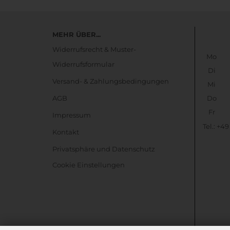
MEHR ÜBER...
Widerrufsrecht & Muster-
Mo
Widerrufsformular
Di
Versand- & Zahlungsbedingungen
Mi
AGB
Do
Fr
Impressum
Tel.: +4
Kontakt
Privatsphäre und Datenschutz
Cookie Einstellungen