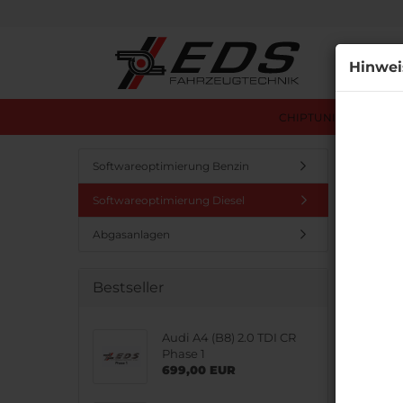
Alle
Hinwei
CHIPTUNING ÜBERSI
Startseit
Softwareoptimierung Benzin
Softwareoptimierung Diesel
Diese
Abgasanlagen
Bestseller
Audi A4 (B8) 2.0 TDI CR
Phase 1
699,00 EUR