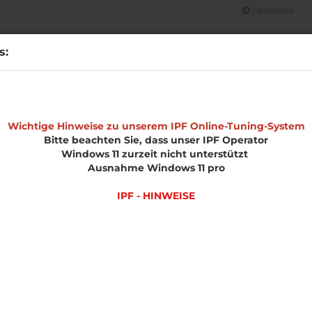
Facebook
Suche...
s:
CHT
OPEL
MERCHANDISE
IPF HINWEISE
UNSERE LEIS
»
»
»
»
e
Wichtige Hinweise zu unserem IPF Online-Tuning-System
Chiptuning Übersicht
Audi
A4 (B8)
Softwareoptimieru
Bitte beachten Sie, dass unser IPF Operator
Windows 11 zurzeit nicht unterstützt
l
Ausnahme Windows 11 pro
IPF - HINWEISE