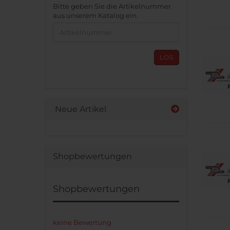
BITTE
Bitte geben Sie die Artikelnummer
GEBEN
aus unserem Katalog ein.
SIE
DIE
ARTIKELNUMMER
AUS
LOS
UNSEREM
KATALOG
EIN.
Neue Artikel
Shopbewertungen
Shopbewertungen
keine Bewertung