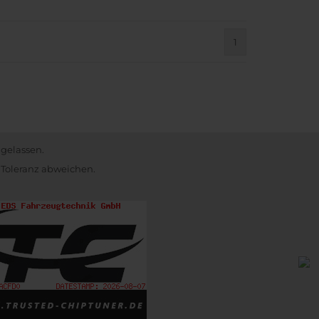
1
)
ugelassen.
 Toleranz abweichen.