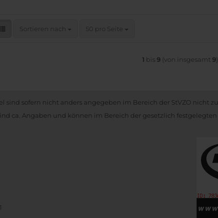
Sortieren nach
pro Seite
Sortieren nach
50 pro Seite
1
bis
9
(von insgesamt
9
kel sind sofern nicht anders angegeben im Bereich der StVZO nicht z
nd ca. Angaben und können im Bereich der gesetzlich festgelegten
1