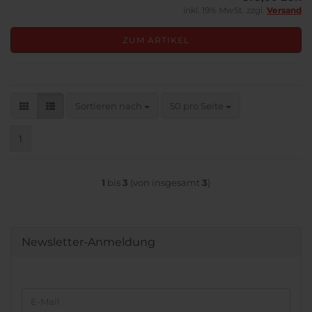
inkl. 19% MwSt. zzgl.
Versand
ZUM ARTIKEL
Sortieren nach
pro Seite
Sortieren nach
50 pro Seite
1
1
bis
3
(von insgesamt
3
)
Newsletter-Anmeldung
WEITER
E-
ZUR