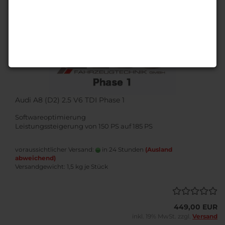
1
Audi A8 (D2) 2.5 V6 TDI Phase 1
Softwareoptimierung
Leistungssteigerung von 150 PS auf 185 PS
voraussichtlicher Versand:
in 24 Stunden
(Ausland
abweichend)
Versandgewicht:
1,5
kg je Stück
449,00 EUR
inkl. 19% MwSt. zzgl.
Versand