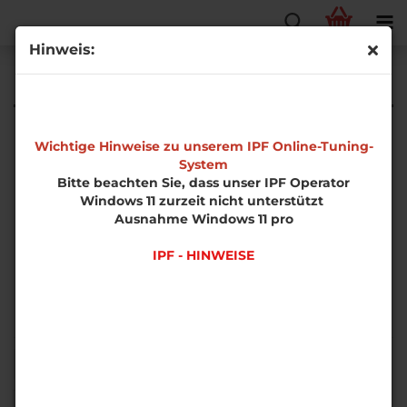
Hinweis:
Diesel
Wichtige Hinweise zu unserem IPF Online-Tuning-
System
Bitte beachten Sie, dass unser IPF Operator
Windows 11 zurzeit nicht unterstützt
Ausnahme Windows 11 pro
IPF - HINWEISE
Sortieren nach
pro Seite
Sortieren nach
50 pro Seite