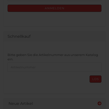
Mail
NEWSLETTER-
ANMELDUNG
ANMELDEN
Schnellkauf
BITTE
Bitte geben Sie die Artikelnummer aus unserem Katalog
GEBEN
ein.
SIE
DIE
ARTIKELNUMMER
AUS
LOS
UNSEREM
KATALOG
EIN.
Neue Artikel