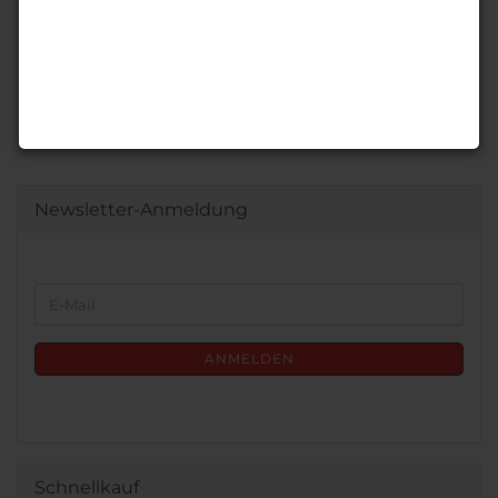
Newsletter-Anmeldung
WEITER
E-
ZUR
Mail
NEWSLETTER-
ANMELDUNG
ANMELDEN
Schnellkauf