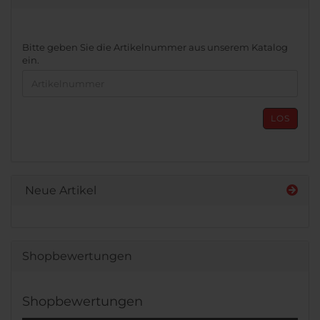
BITTE
Bitte geben Sie die Artikelnummer aus unserem Katalog
GEBEN
ein.
SIE
DIE
ARTIKELNUMMER
AUS
LOS
UNSEREM
KATALOG
EIN.
Neue Artikel
Shopbewertungen
Shopbewertungen