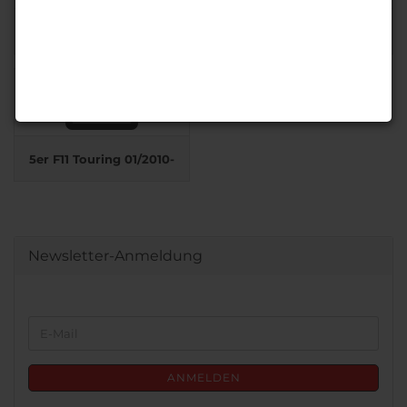
5er F07 GT / F10 Limousine
5er F10 Limousine / M5
/ F11 Touring 2011-
2011-
5er F11 Touring 01/2010-
Newsletter-Anmeldung
WEITER
E-
ZUR
Mail
NEWSLETTER-
ANMELDUNG
ANMELDEN