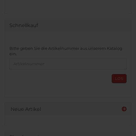
Schnellkauf
BITTE
Bitte geben Sie die Artikelnummer aus unserem Katalog
GEBEN
ein.
SIE
DIE
ARTIKELNUMMER
AUS
LOS
UNSEREM
KATALOG
EIN.
Neue Artikel