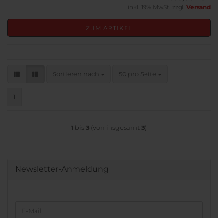
inkl. 19% MwSt. zzgl.
Versand
ZUM ARTIKEL
Sortieren nach
pro Seite
Sortieren nach
50 pro Seite
1
1
bis
3
(von insgesamt
3
)
Newsletter-Anmeldung
WEITER
E-
ZUR