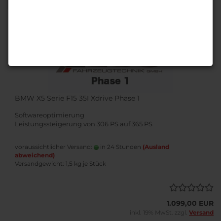
1
BMW X5 Serie F15 35I Xdrive Phase 1
Softwareoptimierung
Leistungssteigerung von 306 PS auf 365 PS
voraussichtlicher Versand:
in 24 Stunden
(Ausland
abweichend)
Versandgewicht:
1,5
kg je Stück
1.099,00 EUR
inkl. 19% MwSt. zzgl.
Versand