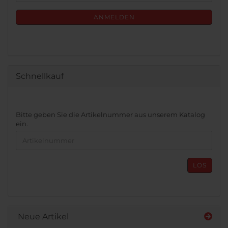
Mail
NEWSLETTER-
ANMELDUNG
ANMELDEN
Schnellkauf
BITTE
Bitte geben Sie die Artikelnummer aus unserem Katalog
GEBEN
ein.
SIE
DIE
ARTIKELNUMMER
AUS
LOS
UNSEREM
KATALOG
EIN.
Neue Artikel