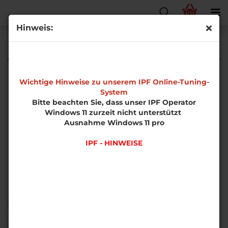
Hinweis:
Benzin
Wichtige Hinweise zu unserem IPF Online-Tuning-
System
Bitte beachten Sie, dass unser IPF Operator
Windows 11 zurzeit nicht unterstützt
Ausnahme Windows 11 pro
IPF - HINWEISE
Sortieren nach
pro Seite
Sortieren nach
50 pro Seite