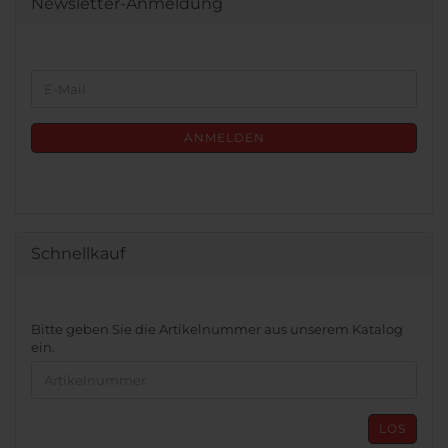
Newsletter-Anmeldung
WEITER
E-
ZUR
Mail
NEWSLETTER-
ANMELDUNG
ANMELDEN
Schnellkauf
BITTE
Bitte geben Sie die Artikelnummer aus unserem Katalog
GEBEN
ein.
SIE
DIE
ARTIKELNUMMER
AUS
LOS
UNSEREM