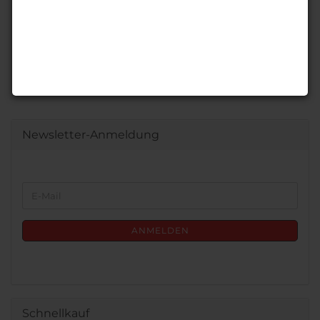
Newsletter-Anmeldung
WEITER
E-
ZUR
Mail
NEWSLETTER-
ANMELDUNG
ANMELDEN
Schnellkauf