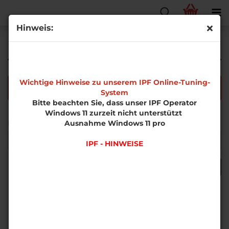
Hinweis:
Erweiterte Suche
Wichtige Hinweise zu unserem IPF Online-Tuning-
Die Suche ergab keine genauen Treffer.
System
Bitte beachten Sie, dass unser IPF Operator
Windows 11 zurzeit nicht unterstützt
MÖCHTEN
Ausnahme Windows 11 pro
Möchten Sie noch einmal suchen?
SIE
NOCH
IPF - HINWEISE
EINMAL
SUCHEN?
SUCHEN