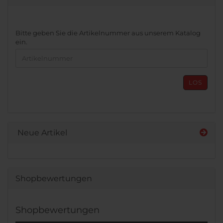
BITTE
Bitte geben Sie die Artikelnummer aus unserem Katalog
GEBEN
ein.
SIE
DIE
ARTIKELNUMMER
AUS
LOS
UNSEREM
KATALOG
EIN.
Neue Artikel
Shopbewertungen
Shopbewertungen