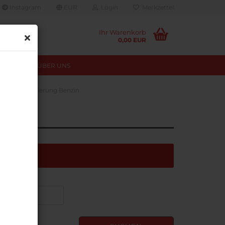
Instagram
EUR
Login
Merkzettel
Ihr Warenkorb
0,00 EUR
TUNGEN
ÜBER UNS
ftwareoptimierung Benzin