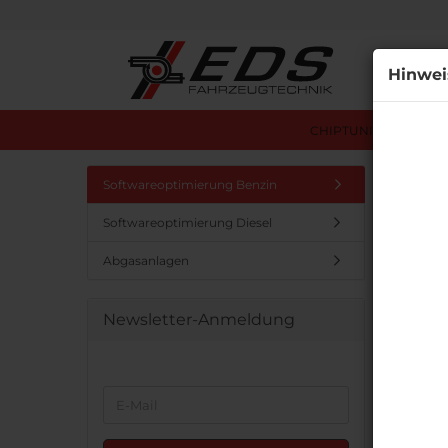
Alle
Hinwei
CHIPTUNING ÜBERSI
Startseit
Softwareoptimierung Benzin
Softwareoptimierung Diesel
Erwei
Abgasanlagen
Die S
Newsletter-Anmeldung
MÖCHT
Möchten
WEITER
SIE
E-
suchen
ZUR
NOCH
Mail
NEWSLETTER-
EINMAL