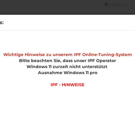
Facebook
Suche...
s:
CHT
OPEL
MERCHANDISE
IPF HINWEISE
UNSERE LEIS
»
»
»
»
e
Wichtige Hinweise zu unserem IPF Online-Tuning-System
Chiptuning Übersicht
Mercedes Benz
M Class W166
So
Bitte beachten Sie, dass unser IPF Operator
Windows 11 zurzeit nicht unterstützt
terte Suche
Ausnahme Windows 11 pro
IPF - HINWEISE
uche ergab keine genauen Treffer.
EN
 Sie noch einmal
?