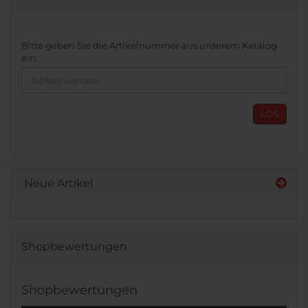
BITTE
Bitte geben Sie die Artikelnummer aus unserem Katalog
GEBEN
ein.
SIE
DIE
ARTIKELNUMMER
AUS
LOS
UNSEREM
KATALOG
EIN.
Neue Artikel
Shopbewertungen
Shopbewertungen