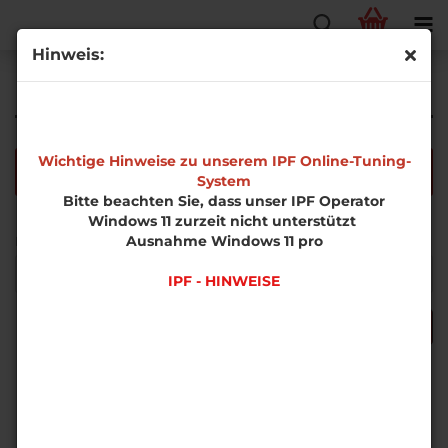
Hinweis:
Erweiterte Suche
Wichtige Hinweise zu unserem IPF Online-Tuning-
Die Suche ergab keine genauen Treffer.
System
Bitte beachten Sie, dass unser IPF Operator
Windows 11 zurzeit nicht unterstützt
MÖCHTEN
Ausnahme Windows 11 pro
Möchten Sie noch einmal suchen?
SIE
NOCH
IPF - HINWEISE
EINMAL
SUCHEN?
SUCHEN