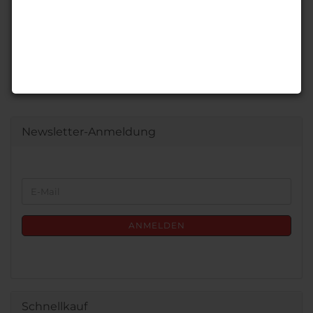
Newsletter-Anmeldung
WEITER
E-
ZUR
Mail
NEWSLETTER-
ANMELDUNG
ANMELDEN
Schnellkauf