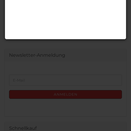
Newsletter-Anmeldung
WEITER
E-
ZUR
Mail
NEWSLETTER-
ANMELDUNG
ANMELDEN
Schnellkauf