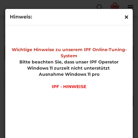
Hinweis:
Erweiterte Suche
Wichtige Hinweise zu unserem IPF Online-Tuning-
Die Suche ergab keine genauen Treffer.
System
Bitte beachten Sie, dass unser IPF Operator
Windows 11 zurzeit nicht unterstützt
MÖCHTEN
Ausnahme Windows 11 pro
Möchten Sie noch einmal suchen?
SIE
NOCH
IPF - HINWEISE
EINMAL
SUCHEN?
SUCHEN