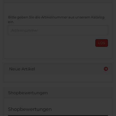
BITTE
Bitte geben Sie die Artikelnummer aus unserem Katalog
GEBEN
ein.
SIE
DIE
ARTIKELNUMMER
AUS
LOS
UNSEREM
KATALOG
EIN.
Neue Artikel
Shopbewertungen
Shopbewertungen