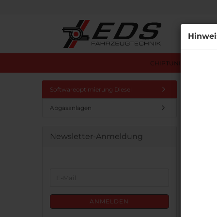
Alle
Hinwei
CHIPTUNING ÜBERSI
Startseit
Softwareoptimierung Diesel
Abgasanlagen
Diese
Newsletter-Anmeldung
WEITER
E-
ZUR
Mail
NEWSLETTER-
ANMELDUNG
ANMELDEN