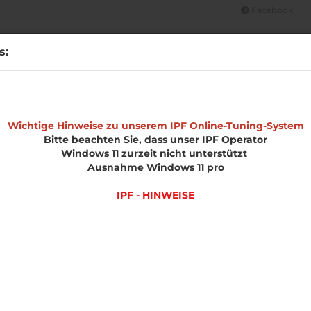
Facebook
Suche...
s:
CHT
OPEL
MERCHANDISE
IPF HINWEISE
UNSERE LEIS
»
»
»
»
e
Wichtige Hinweise zu unserem IPF Online-Tuning-System
Chiptuning Übersicht
Volkswagen
Phaeton
Softwareo
Bitte beachten Sie, dass unser IPF Operator
Windows 11 zurzeit nicht unterstützt
l
Ausnahme Windows 11 pro
IPF - HINWEISE