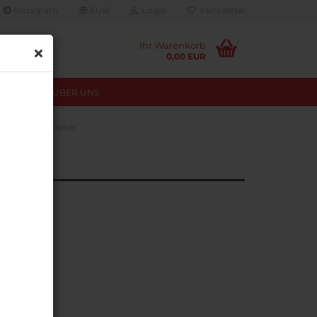
Instagram
EUR
Login
Merkzettel
Ihr Warenkorb
0,00 EUR
TUNGEN
ÜBER UNS
ptimierung Diesel