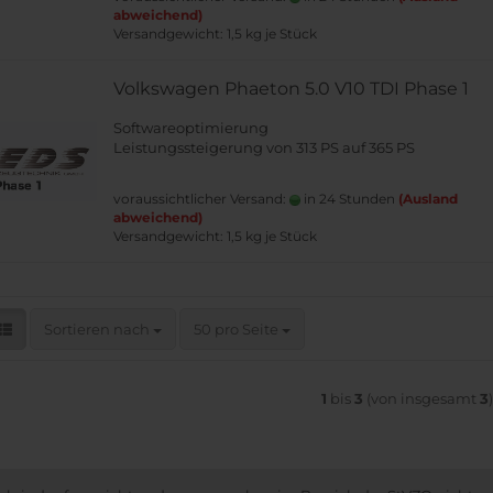
abweichend)
Versandgewicht:
1,5
kg je Stück
Volkswagen Phaeton 5.0 V10 TDI Phase 1
Softwareoptimierung
Leistungssteigerung von 313 PS auf 365 PS
voraussichtlicher Versand:
in 24 Stunden
(Ausland
abweichend)
Versandgewicht:
1,5
kg je Stück
Sortieren nach
pro Seite
Sortieren nach
50 pro Seite
1
bis
3
(von insgesamt
3