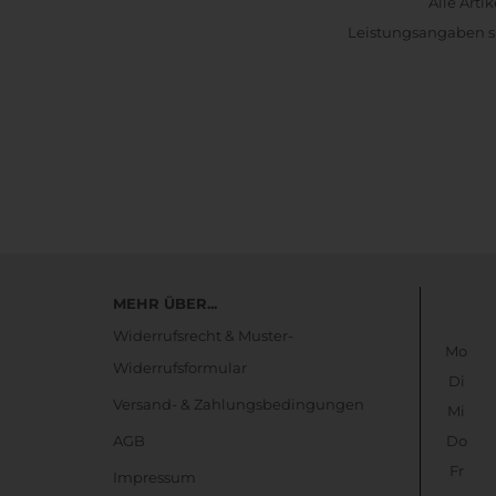
Alle Arti
Leistungsangaben si
MEHR ÜBER...
Widerrufsrecht & Muster-
Mo
Widerrufsformular
Di
Versand- & Zahlungsbedingungen
Mi
AGB
Do
Fr
Impressum