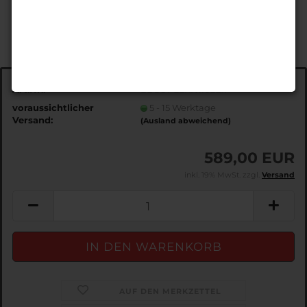
Art.Nr.:
EDSOPLLKKx16LEx
voraussichtlicher
5 - 15 Werktage
Versand:
(Ausland abweichend)
589,00 EUR
inkl. 19% MwSt. zzgl.
Versand
AUF DEN MERKZETTEL