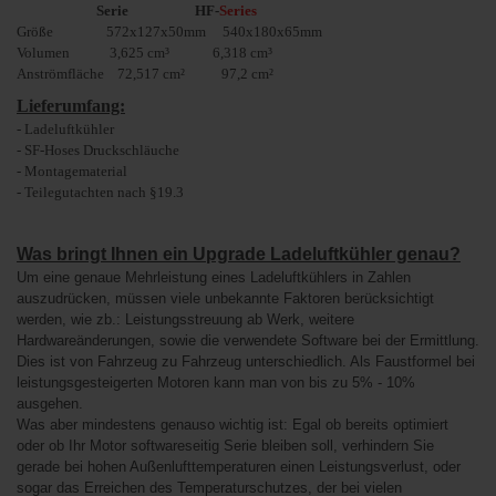
Serie HF-
Series
Größe 572x127x50mm 540x180x65mm
Volumen 3,625 cm³ 6,318 cm³
Anströmfläche 72,517 cm² 97,2 cm²
Lieferumfang:
- Ladeluftkühler
- SF-Hoses Druckschläuche
- Montagematerial
- Teilegutachten nach §19.3
Was bringt Ihnen ein Upgrade Ladeluftkühler genau?
Um eine genaue Mehrleistung eines Ladeluftkühlers in Zahlen
auszudrücken, müssen viele unbekannte Faktoren berücksichtigt
werden, wie zb.: Leistungsstreuung ab Werk, weitere
Hardwareänderungen, sowie die verwendete Software bei der Ermittlung.
Dies ist von Fahrzeug zu Fahrzeug unterschiedlich. Als Faustformel bei
leistungsgesteigerten Motoren kann man von bis zu 5% - 10%
ausgehen.
Was aber mindestens genauso wichtig ist: Egal ob bereits optimiert
oder ob Ihr Motor softwareseitig Serie bleiben soll, verhindern Sie
gerade bei hohen Außenlufttemperaturen einen Leistungsverlust, oder
sogar das Erreichen des Temperaturschutzes, der bei vielen