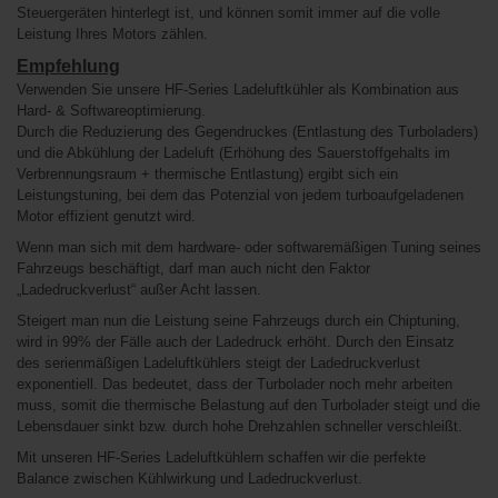
Steuergeräten hinterlegt ist, und können somit immer auf die volle
Leistung Ihres Motors zählen.
Empfehlung
Verwenden Sie unsere HF-Series Ladeluftkühler als Kombination aus
Hard- & Softwareoptimierung.
Durch die Reduzierung des Gegendruckes (Entlastung des Turboladers)
und die Abkühlung der Ladeluft (Erhöhung des Sauerstoffgehalts im
Verbrennungsraum + thermische Entlastung) ergibt sich ein
Leistungstuning, bei dem das Potenzial von jedem turboaufgeladenen
Motor effizient genutzt wird.
Wenn man sich mit dem hardware- oder softwaremäßigen Tuning seines
Fahrzeugs beschäftigt, darf man auch nicht den Faktor
„Ladedruckverlust“ außer Acht lassen.
Steigert man nun die Leistung seine Fahrzeugs durch ein Chiptuning,
wird in 99% der Fälle auch der Ladedruck erhöht. Durch den Einsatz
des serienmäßigen Ladeluftkühlers steigt der Ladedruckverlust
exponentiell. Das bedeutet, dass der Turbolader noch mehr arbeiten
muss, somit die thermische Belastung auf den Turbolader steigt und die
Lebensdauer sinkt bzw. durch hohe Drehzahlen schneller verschleißt.
Mit unseren HF-Series Ladeluftkühlern schaffen wir die perfekte
Balance zwischen Kühlwirkung und Ladedruckverlust.