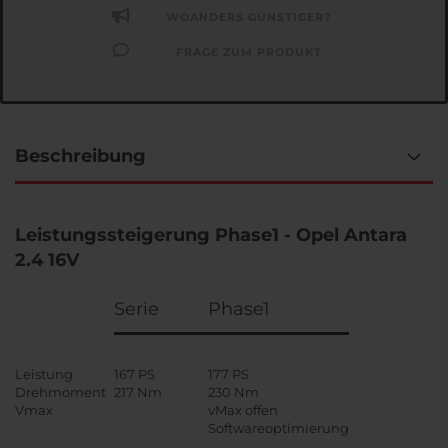
WOANDERS GÜNSTIGER?
FRAGE ZUM PRODUKT
Beschreibung
Leistungssteigerung Phase1 - Opel Antara
2.4 16V
Serie
Phase1
Leistung
167 PS
177 PS
Drehmoment
217 Nm
230 Nm
Vmax
vMax offen
Softwareoptimierung