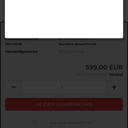
Art.Nr.:
EDS3706
voraussichtlicher
in 24 Stunden
Versand:
(Ausland abweichend)
Versandgewicht:
1.5
kg je Stück
599,00 EUR
inkl. 19% MwSt. zzgl.
Versand
AUF DEN MERKZETTEL