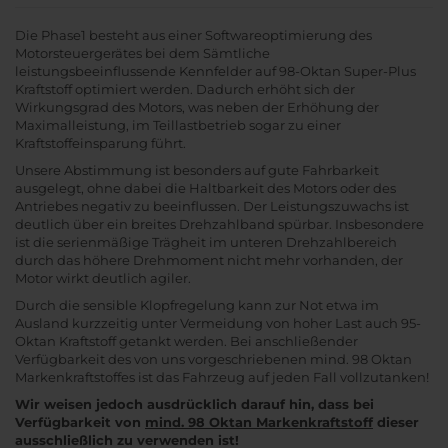
Die Phase1 besteht aus einer Softwareoptimierung des
Motorsteuergerätes bei dem Sämtliche
leistungsbeeinflussende Kennfelder auf 98-Oktan Super-Plus
Kraftstoff optimiert werden. Dadurch erhöht sich der
Wirkungsgrad des Motors, was neben der Erhöhung der
Maximalleistung, im Teillastbetrieb sogar zu einer
Kraftstoffeinsparung führt.
Unsere Abstimmung ist besonders auf gute Fahrbarkeit
ausgelegt, ohne dabei die Haltbarkeit des Motors oder des
Antriebes negativ zu beeinflussen. Der Leistungszuwachs ist
deutlich über ein breites Drehzahlband spürbar. Insbesondere
ist die serienmäßige Trägheit im unteren Drehzahlbereich
durch das höhere Drehmoment nicht mehr vorhanden, der
Motor wirkt deutlich agiler.
Durch die sensible Klopfregelung kann zur Not etwa im
Ausland kurzzeitig unter Vermeidung von hoher Last auch 95-
Oktan Kraftstoff getankt werden. Bei anschließender
Verfügbarkeit des von uns vorgeschriebenen mind. 98 Oktan
Markenkraftstoffes ist das Fahrzeug auf jeden Fall vollzutanken!
Wir weisen jedoch ausdrücklich darauf hin, dass bei
Verfügbarkeit von
mind. 98 Oktan Markenkraftstoff
dieser
ausschließlich zu verwenden ist!