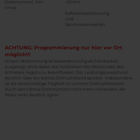
Drehmoment
Nm
+25 Nm
Vmax
Softwareoptimierung
und
Sportnockenwellen
ACHTUNG: Programmierung nur hier vor Ort
möglich!!!
Unsere Abstimmung ist besonders auf gute Fahrbarkeit
ausgelegt, ohne dabei die Haltbarkeit des Motors oder des
Antriebes negativ zu beeinflussen. Der Leistungszuwachs ist
deutlich über ein breites Drehzahlband spürbar. Insbesondere
ist die serienmäßige Trägheit im unteren Drehzahlbereich
durch das höhere Drehmoment nicht mehr vorhanden, der
Motor wirkt deutlich agiler.