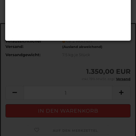
Art.Nr.:
EDS3801
voraussichtlicher
ca. 2 Wochen
Versand:
(Ausland abweichend)
Versandgewicht:
7.5
kg je Stück
1.350,00 EUR
inkl. 19% MwSt. zzgl.
Versand
AUF DEN MERKZETTEL