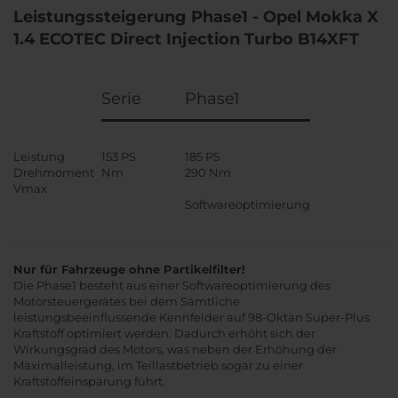
Leistungssteigerung Phase1 - Opel Mokka X
1.4 ECOTEC Direct Injection Turbo B14XFT
Serie
Phase1
Leistung
153 PS
185 PS
Drehmoment
Nm
290 Nm
Vmax
Softwareoptimierung
Nur für Fahrzeuge ohne Partikelfilter!
Die Phase1 besteht aus einer Softwareoptimierung des
Motorsteuergerätes bei dem Sämtliche
leistungsbeeinflussende Kennfelder auf 98-Oktan Super-Plus
Kraftstoff optimiert werden. Dadurch erhöht sich der
Wirkungsgrad des Motors, was neben der Erhöhung der
Maximalleistung, im Teillastbetrieb sogar zu einer
Kraftstoffeinsparung führt.