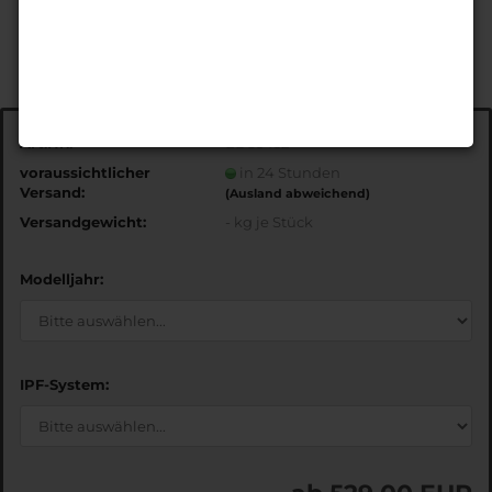
Art.Nr.:
EDS5452
voraussichtlicher
in 24 Stunden
Versand:
(Ausland abweichend)
Versandgewicht:
-
kg je Stück
Modelljahr:
IPF-System: