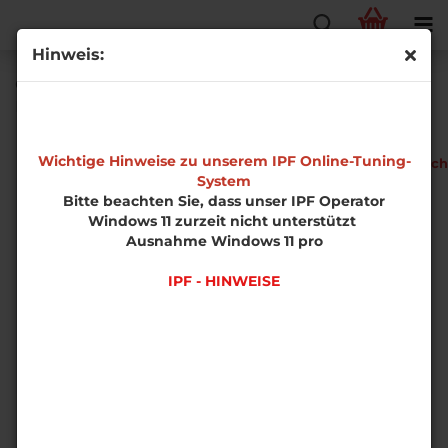
Hinweis:
Opel Mokka X 1.4 ECOTEC Direct Injection Turbo
Phase 1 B14XFT
EDS-
Wichtige Hinweise zu unserem IPF Online-Tuning-
Fahrzeugtech
System
Software
Bitte beachten Sie, dass unser IPF Operator
Windows 11 zurzeit nicht unterstützt
Ausnahme Windows 11 pro
IPF - HINWEISE