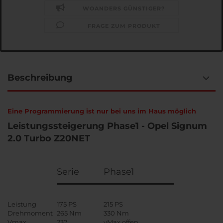
WOANDERS GÜNSTIGER?
FRAGE ZUM PRODUKT
Beschreibung
Eine Programmierung ist nur bei uns im Haus möglich
Leistungssteigerung Phase1 - Opel Signum
2.0 Turbo Z20NET
Serie
Phase1
Leistung
175 PS
215 PS
Drehmoment
265 Nm
330 Nm
Vmax
237
vMax offen