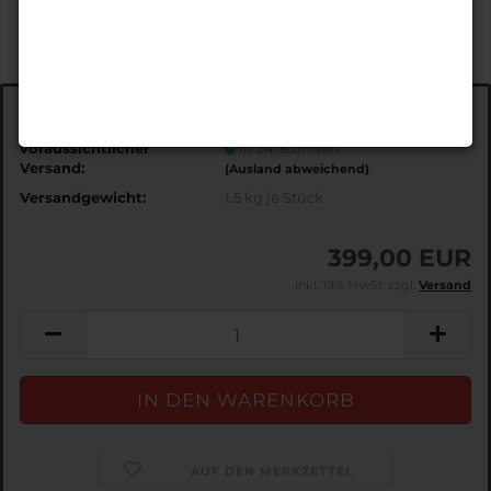
Art.Nr.:
EDS3877
voraussichtlicher
in 24 Stunden
Versand:
(Ausland abweichend)
Versandgewicht:
1.5
kg je Stück
399,00 EUR
inkl. 19% MwSt. zzgl.
Versand
AUF DEN MERKZETTEL