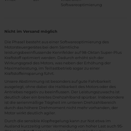
Softwareoptimierung
Nicht im Versand möglich
Die Phase1 besteht aus einer Softwareoptimierung des
Motorsteuergerätes bei dem Sämtliche
leistungsbeeinflussende Kennfelder auf 98-Oktan Super-Plus
Kraftstoff optimiert werden. Dadurch erhöht sich der
Wirkungsgrad des Motors, was neben der Erhöhung der
Maximalleistung, im Teillastbetrieb sogar zu einer
Kraftstoffeinsparung führt.
Unsere Abstimmung ist besonders auf gute Fahrbarkeit
ausgelegt, ohne dabei die Haltbarkeit des Motors oder des
Antriebes negativ zu beeinflussen. Der Leistungszuwachs ist
deutlich über ein breites Drehzahlband spürbar. Insbesondere
ist die serienmäßige Trägheit im unteren Drehzahlbereich
durch das höhere Drehmoment nicht mehr vorhanden, der
Motor wirkt deutlich agiler.
Durch die sensible Klopfregelung kann zur Not etwa im
Ausland kurzzeitig unter Vermeidung von hoher Last auch 95-