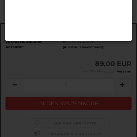
Art.Nr.:
EDSSUV-Repkit
voraussichtlicher
in 24 Stunden
Versand:
(Ausland abweichend)
89,00 EUR
inkl. 19% MwSt. zzgl.
Versand
AUF DEN MERKZETTEL
WOANDERS GÜNSTIGER?