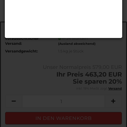
Art.Nr.:
EDS98
voraussichtlicher
in 24 Stunden
Versand:
(Ausland abweichend)
Versandgewicht:
1.5
kg je Stück
Unser Normalpreis 579,00 EUR
Ihr Preis 463,20 EUR
Sie sparen 20%
inkl. 19% MwSt. zzgl.
Versand