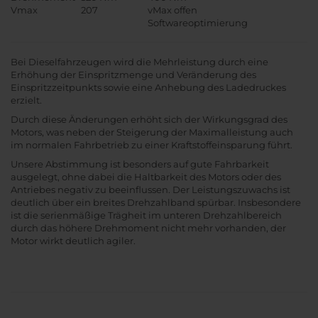
Vmax
207
vMax offen
Softwareoptimierung
Bei Dieselfahrzeugen wird die Mehrleistung durch eine
Erhöhung der Einspritzmenge und Veränderung des
Einspritzzeitpunkts sowie eine Anhebung des Ladedruckes
erzielt.
Durch diese Änderungen erhöht sich der Wirkungsgrad des
Motors, was neben der Steigerung der Maximalleistung auch
im normalen Fahrbetrieb zu einer Kraftstoffeinsparung führt.
Unsere Abstimmung ist besonders auf gute Fahrbarkeit
ausgelegt, ohne dabei die Haltbarkeit des Motors oder des
Antriebes negativ zu beeinflussen. Der Leistungszuwachs ist
deutlich über ein breites Drehzahlband spürbar. Insbesondere
ist die serienmäßige Trägheit im unteren Drehzahlbereich
durch das höhere Drehmoment nicht mehr vorhanden, der
Motor wirkt deutlich agiler.