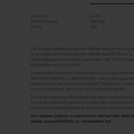
Leistung
211 PS
Drehmoment
280 Nm
Vmax
250
Die Phase1 besteht aus einer Softwareoptimierung d
leistungsbeeinflussende Kennfelder auf 98-Oktan Sup
Wirkungsgrad des Motors, was neben der Erhöhung de
Kraftstoffeinsparung führt.
Unsere Abstimmung ist besonders auf gute Fahrbarke
Antriebes negativ zu beeinflussen. Der Leistungszuw
Insbesondere ist die serienmäßige Trägheit im unt
mehr vorhanden, der Motor wirkt deutlich agiler.
Durch die sensible Klopfregelung kann zur Not etwa
95-Oktan Kraftstoff getankt werden. Bei anschließen
Oktan Markenkraftstoffes ist das Fahrzeug auf jeden 
Wir weisen jedoch ausdrücklich darauf hin, dass 
dieser ausschließlich zu verwenden ist!