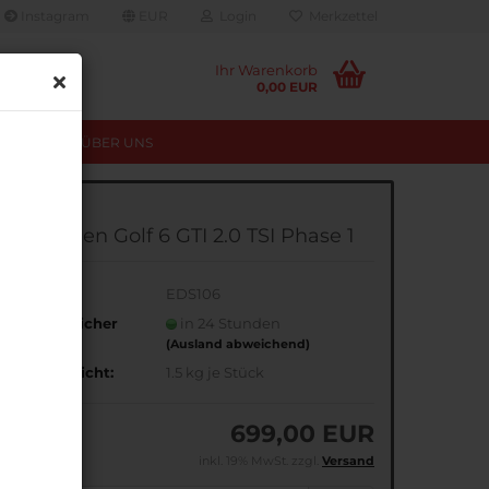
Instagram
EUR
Login
Merkzettel
Ihr Warenkorb
0,00 EUR
TUNGEN
ÜBER UNS
olkswagen Golf 6 GTI 2.0 TSI Phase 1
rt.Nr.:
EDS106
oraussichtlicher
in 24 Stunden
ersand:
(Ausland abweichend)
ersandgewicht:
1.5
kg je Stück
699,00 EUR
inkl. 19% MwSt. zzgl.
Versand