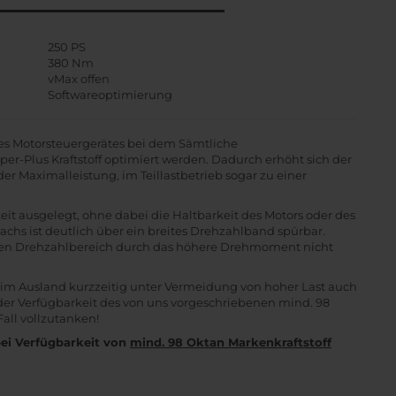
250 PS
380 Nm
vMax offen
Softwareoptimierung
es Motorsteuergerätes bei dem Sämtliche
er-Plus Kraftstoff optimiert werden. Dadurch erhöht sich der
r Maximalleistung, im Teillastbetrieb sogar zu einer
it ausgelegt, ohne dabei die Haltbarkeit des Motors oder des
achs ist deutlich über ein breites Drehzahlband spürbar.
eren Drehzahlbereich durch das höhere Drehmoment nicht
 im Ausland kurzzeitig unter Vermeidung von hoher Last auch
der Verfügbarkeit des von uns vorgeschriebenen mind. 98
Fall vollzutanken!
bei Verfügbarkeit von
mind. 98 Oktan Markenkraftstoff