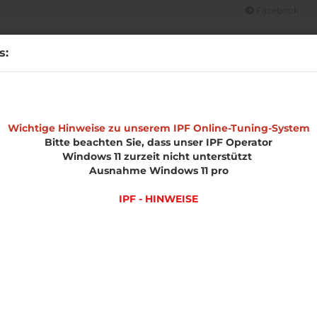
Facebook
Suche...
s:
CHT
OPEL
MERCHANDISE
IPF HINWEISE
UNSERE LEIS
»
»
Golf 6
Wichtige Hinweise zu unserem IPF Online-Tuning-System
Softwareoptimierung Benzin
Bitte beachten Sie, dass unser IPF Operator
V
Windows 11 zurzeit nicht unterstützt
EDS-Fahrzeugtechnik
Ausnahme Windows 11 pro
Software
A
IPF - HINWEISE
v
V
V