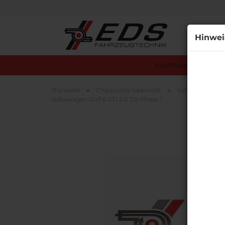
Alle
Hinwei
CHIPTUNING ÜBERSI
»
»
»
Startseite
Chiptuning Übersicht
Volkswagen
Volkswagen Golf 6 GTI 2.0 TSI Phase 1