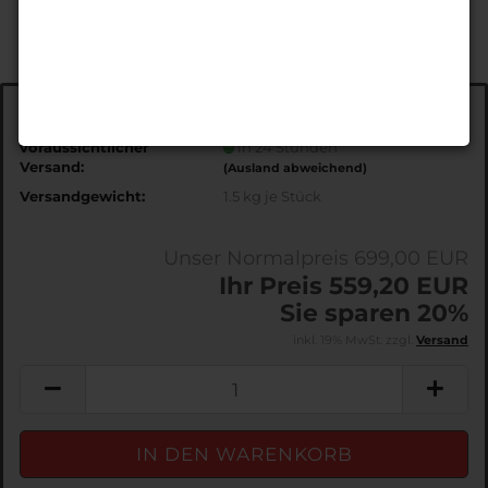
Art.Nr.:
EDS108
voraussichtlicher
in 24 Stunden
Versand:
(Ausland abweichend)
Versandgewicht:
1.5
kg je Stück
Unser Normalpreis 699,00 EUR
Ihr Preis 559,20 EUR
Sie sparen 20%
inkl. 19% MwSt. zzgl.
Versand