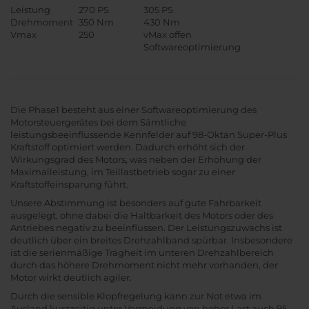
Leistung
270 PS
305 PS
Drehmoment
350 Nm
430 Nm
Vmax
250
vMax offen
Softwareoptimierung
Die Phase1 besteht aus einer Softwareoptimierung des
Motorsteuergerätes bei dem Sämtliche
leistungsbeeinflussende Kennfelder auf 98-Oktan Super-Plus
Kraftstoff optimiert werden. Dadurch erhöht sich der
Wirkungsgrad des Motors, was neben der Erhöhung der
Maximalleistung, im Teillastbetrieb sogar zu einer
Kraftstoffeinsparung führt.
Unsere Abstimmung ist besonders auf gute Fahrbarkeit
ausgelegt, ohne dabei die Haltbarkeit des Motors oder des
Antriebes negativ zu beeinflussen. Der Leistungszuwachs ist
deutlich über ein breites Drehzahlband spürbar. Insbesondere
ist die serienmäßige Trägheit im unteren Drehzahlbereich
durch das höhere Drehmoment nicht mehr vorhanden, der
Motor wirkt deutlich agiler.
Durch die sensible Klopfregelung kann zur Not etwa im
Ausland kurzzeitig unter Vermeidung von hoher Last auch 95-