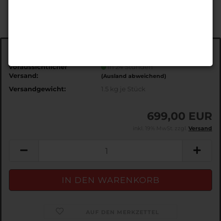
Art.Nr.:
EDS341
voraussichtlicher
in 24 Stunden
Versand:
(Ausland abweichend)
Versandgewicht:
1.5
kg je Stück
699,00 EUR
inkl. 19% MwSt. zzgl.
Versand
AUF DEN MERKZETTEL