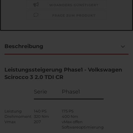
WOANDERS GÜNSTIGER?
FRAGE ZUM PRODUKT
Beschreibung
Leistungssteigerung Phase1 - Volkswagen
Scirocco 3 2.0 TDI CR
Serie
Phase1
Leistung
140 PS
175 PS
Drehmoment
320 Nm
400 Nm
Vmax
207
vMax offen
Softwareoptimierung