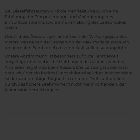
Bei Dieselfahrzeugen wird die Mehrleistung durch eine
Erhöhung der Einspritzmenge und Veränderung des
Einspritzzeitpunkts sowie eine Anhebung des Ladedruckes
erzielt.
Durch diese Änderungen erhöht sich der Wirkungsgrad des
Motors, was neben der Steigerung der Maximalleistung auch
im normalen Fahrbetrieb zu einer Kraftstoffeinsparung führt.
Unsere Abstimmung ist besonders auf gute Fahrbarkeit
ausgelegt, ohne dabei die Haltbarkeit des Motors oder des
Antriebes negativ zu beeinflussen. Der Leistungszuwachs ist
deutlich über ein breites Drehzahlband spürbar. Insbesondere
ist die serienmäßige Trägheit im unteren Drehzahlbereich
durch das höhere Drehmoment nicht mehr vorhanden, der
Motor wirkt deutlich agiler.