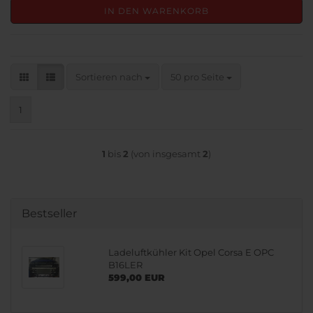
IN DEN WARENKORB
Sortieren nach
pro Seite
Sortieren nach
50 pro Seite
1
1
bis
2
(von insgesamt
2
)
Bestseller
Ladeluftkühler Kit Opel Corsa E OPC
B16LER
599,00 EUR