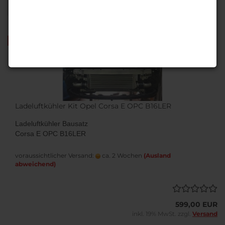
1
TOP
Ladeluftkühler Kit Opel Corsa E OPC B16LER
Ladeluftkühler Bausatz
Corsa E OPC B16LER
voraussichtlicher Versand:
ca. 2 Wochen
(Ausland
abweichend)
599,00 EUR
inkl. 19% MwSt. zzgl.
Versand