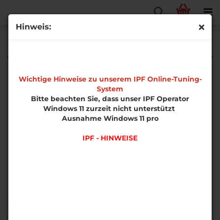
Hinweis:
Ladeluftkühler
Wichtige Hinweise zu unserem IPF Online-Tuning-
System
Bitte beachten Sie, dass unser IPF Operator
Windows 11 zurzeit nicht unterstützt
Ausnahme Windows 11 pro
IPF - HINWEISE
Sortieren nach
pro Seite
Sortieren nach
50 pro Seite