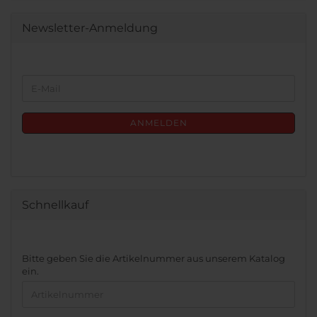
Newsletter-Anmeldung
WEITER
E-
ZUR
Mail
NEWSLETTER-
ANMELDUNG
ANMELDEN
Schnellkauf
BITTE
Bitte geben Sie die Artikelnummer aus unserem Katalog
GEBEN
ein.
SIE
DIE
ARTIKELNUMMER