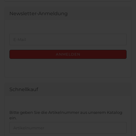
Newsletter-Anmeldung
WEITER
E-
ZUR
Mail
NEWSLETTER-
ANMELDUNG
ANMELDEN
Schnellkauf
BITTE
Bitte geben Sie die Artikelnummer aus unserem Katalog
GEBEN
ein.
SIE
DIE
ARTIKELNUMMER