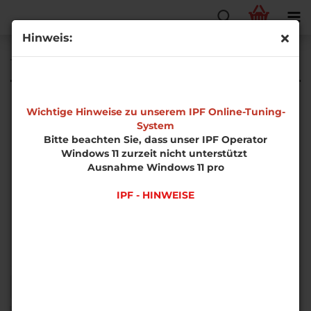
Hinweis:
Turbolader / Luftansaugung
Wichtige Hinweise zu unserem IPF Online-Tuning-
System
Bitte beachten Sie, dass unser IPF Operator
Windows 11 zurzeit nicht unterstützt
Ausnahme Windows 11 pro
IPF - HINWEISE
Sortieren nach
pro Seite
Sortieren nach
50 pro Seite