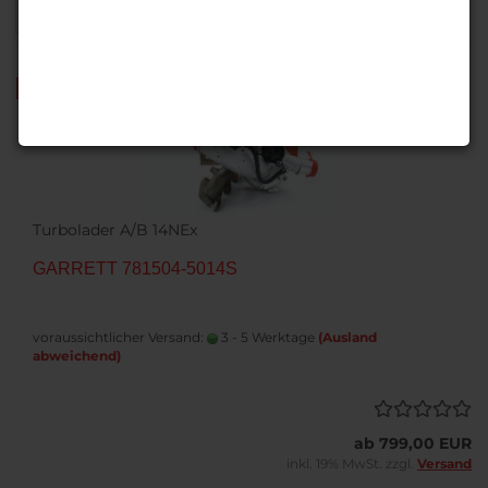
1
TOP
Turbolader A/B 14NEx
GARRETT 781504-5014S
voraussichtlicher Versand:
3 - 5 Werktage
(Ausland
abweichend)
ab 799,00 EUR
inkl. 19% MwSt. zzgl.
Versand