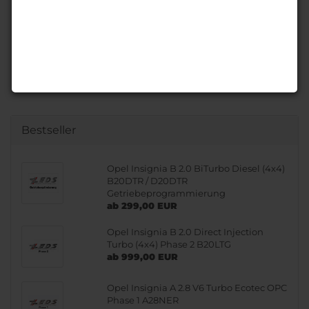
Bestseller
Opel Insignia B 2.0 BiTurbo Diesel (4x4)
B20DTR / D20DTR
Getriebeprogrammierung
ab 299,00 EUR
Opel Insignia B 2.0 Direct Injection
Turbo (4x4) Phase 2 B20LTG
ab 999,00 EUR
Opel Insignia A 2.8 V6 Turbo Ecotec OPC
Phase 1 A28NER