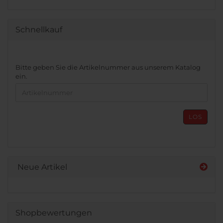
Schnellkauf
BITTE
Bitte geben Sie die Artikelnummer aus unserem Katalog
GEBEN
ein.
SIE
DIE
ARTIKELNUMMER
AUS
LOS
UNSEREM
KATALOG
EIN.
Neue Artikel
Shopbewertungen